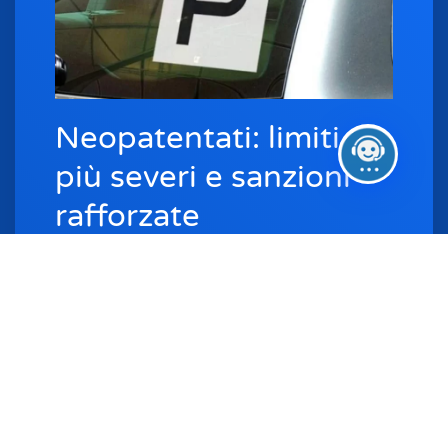
Neopatentati: limiti
più severi e sanzioni
rafforzate
Chi ha conseguito la patente da meno di tre
anni deve fare i…
Leggi tutto